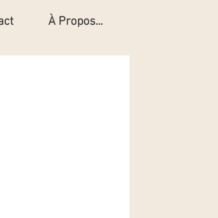
act
À Propos...