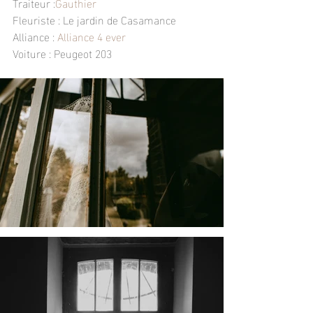
Traiteur :
Gauthier 
Fleuriste : 
Le jardin de Casamance 
Alliance : 
Alliance 4 ever 
Voiture : 
Peugeot 203